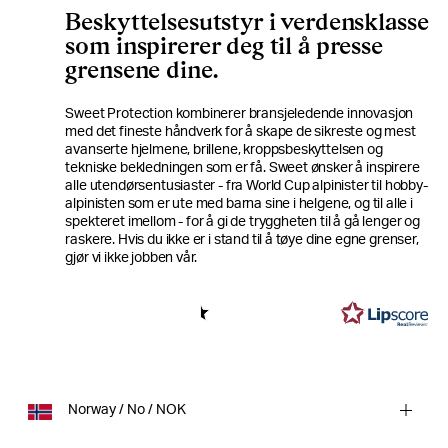
Beskyttelsesutstyr i verdensklasse
som inspirerer deg til å presse
grensene dine.
Sweet Protection kombinerer bransjeledende innovasjon
med det fineste håndverk for å skape de sikreste og mest
avanserte hjelmene, brillene, kroppsbeskyttelsen og
tekniske bekledningen som er få. Sweet ønsker å inspirere
alle utendørsentusiaster - fra World Cup alpinister til hobby-
alpinisten som er ute med barna sine i helgene, og til alle i
spekteret imellom - for å gi de tryggheten til å gå lenger og
raskere. Hvis du ikke er i stand til å tøye dine egne grenser,
gjør vi ikke jobben vår.
4.6
Basert på 412 stemmer
Norway / No / NOK