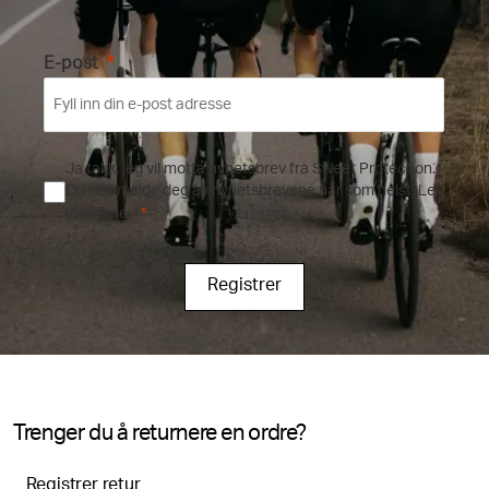
E-post
Ja takk, jeg vil motta nyhetsbrev fra Sweet Protection.
Du kan melde deg av nyhetsbrevene når som helst.
Les
vilkårene
.
Registrer
Trenger du å returnere en ordre?
Registrer retur