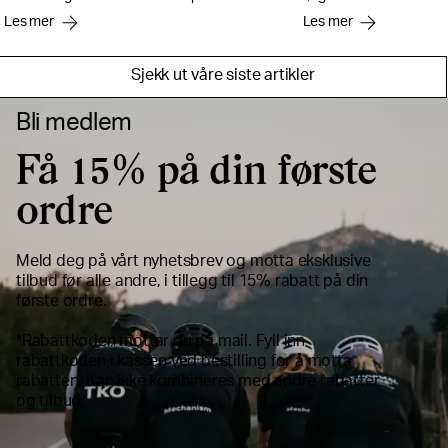
litt omhu og følger noen av våre enkle tips, vil du
produktets levetid og sik
Les mer
Les mer
forlenge produktets levetid og sikre at brillene
leverer når du trenger 
dine leverer når du trenger det mest. I denne
har vi samlet våre beste 
guiden har vi samlet våre beste tips for
lagring, bruk og linseskif
Sjekk ut våre siste artikler
linsepleie, lagring, bruk og linseskifte.
Bli medlem
Få 15% på din første
ordre
Meld deg på vårt nyhetsbrev og motta eksklusive
tilbud før alle andre, i tillegg til 15% rabatt på din
første ordre.
*Rabattkoden mottar du på mail. Fyll inn
rabattkoden i kassen ved bestilling for å motta
rabatten. Kan ikke kombineres med andre rabatter
og tilbud.